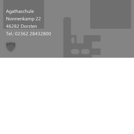
Agathaschule
Nonnenkamp 22
46282 Dorsten
Tel.: 02362 28432800
LINKS
IMPRESSUM
DATENSCHUTZ
KONTAKT