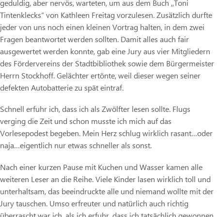
geduldig, aber nervös, warteten, um aus dem Buch ,,Toni
Tintenklecks“ von Kathleen Freitag vorzulesen. Zusätzlich durfte
jeder von uns noch einen kleinen Vortrag halten, in dem zwei
Fragen beantwortet werden sollten. Damit alles auch fair
ausgewertet werden konnte, gab eine Jury aus vier Mitgliedern
des Fördervereins der Stadtbibliothek sowie dem Bürgermeister
Herrn Stockhoff. Gelächter ertönte, weil dieser wegen seiner
defekten Autobatterie zu spät eintraf.
Schnell erfuhr ich, dass ich als Zwölfter lesen sollte. Flugs
verging die Zeit und schon musste ich mich auf das
Vorlesepodest begeben. Mein Herz schlug wirklich rasant…oder
naja…eigentlich nur etwas schneller als sonst.
Nach einer kurzen Pause mit Kuchen und Wasser kamen alle
weiteren Leser an die Reihe. Viele Kinder lasen wirklich toll und
unterhaltsam, das beeindruckte alle und niemand wollte mit der
Jury tauschen. Umso erfreuter und natürlich auch richtig
überrascht war ich, als ich erfuhr, dass ich tatsächlich gewonnen